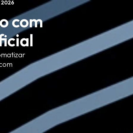
o 2026
o com
icial
omatizar
 com