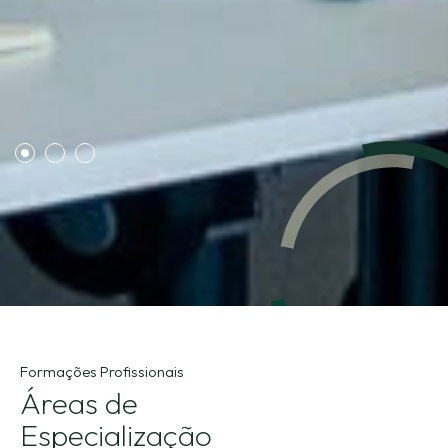
2
3
Formações Profissionais
Áreas de
Especialização