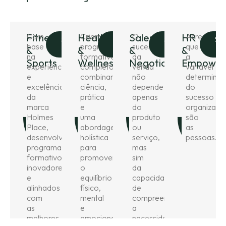
Fitness
Com
Health
Criamos
Sales
O
HR
Acreditam
Saber
Saber
Saber
Sa
base
programas
sucesso
que
&
&
&
&
Mais
Mais
Mais
Ma
na
formativos
da
a
Sports
Wellness
Negotiation
Empower
experiência
completos,
venda
variável
e
combinando
não
determinan
excelência
ciência,
depende
do
da
prática
apenas
sucesso
marca
e
do
organizacio
Holmes
uma
produto
são
Place,
abordagem
ou
as
desenvolvemos
holística
serviço,
pessoas.
programas
para
mas
formativos
promover
sim
inovadores
o
da
e
equilíbrio
capacidade
alinhados
físico,
de
com
mental
compreender
as
e
a
melhores
emocional.
necessidade