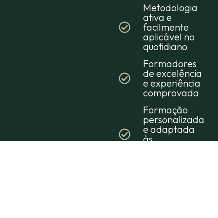
Metodologia
ativa e
facilmente
aplicável no
quotidiano
Formadores
de excelência
e experiência
comprovada
Formação
personalizada
e adaptada
às
necessidades
das empresas
Conteúdos
formativos
alinhados
com as
tendências