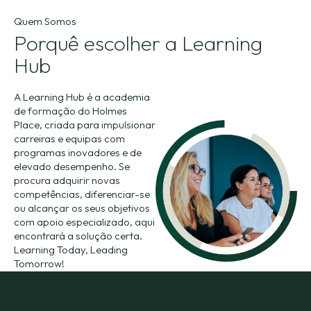
práticas
do
do
cliente.
Quem Somos
mercado.
Porquê escolher a Learning
Hub
A Learning Hub é a academia
de formação do Holmes
Place, criada para impulsionar
carreiras e equipas com
programas inovadores e de
elevado desempenho. Se
procura adquirir novas
competências, diferenciar-se
ou alcançar os seus objetivos
com apoio especializado, aqui
encontrará a solução certa.
Learning Today, Leading
Tomorrow!
Saber Mais