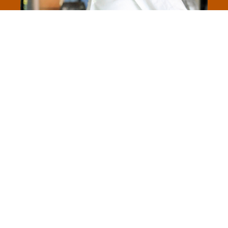
Formadores
Filipe Jerónimo
Formação Profissional
Coaching | Programação Neurolinguística
(PNL)
Experiência Profissional
Formador da Holmes Place Training Academy |
Coach | Trainer | Autor do livro “A Tríada da
Liderança”