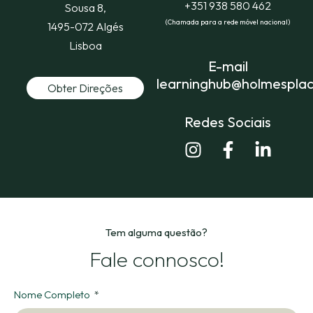
+351 938 580 462
Sousa 8,
(Chamada para a rede móvel nacional)
1495-072 Algés
Lisboa
E-mail
learninghub@holmesplac
Obter Direções
Redes Sociais
Tem alguma questão?
Fale connosco!
Nome Completo