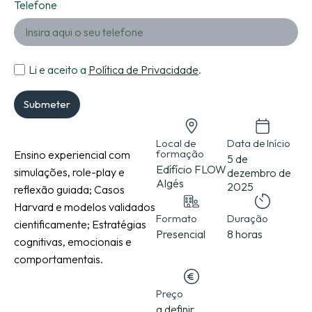
Telefone
Li e aceito a
Política de Privacidade
.
Submeter
Local de
Data de Início
formação
Ensino experiencial com
5 de
Edífício FLOW
simulações, role-play e
dezembro de
Algés
2025
reflexão guiada; Casos
Harvard e modelos validados
Formato
Duração
cientificamente; Estratégias
Presencial
8 horas
cognitivas, emocionais e
comportamentais.
Preço
a definir