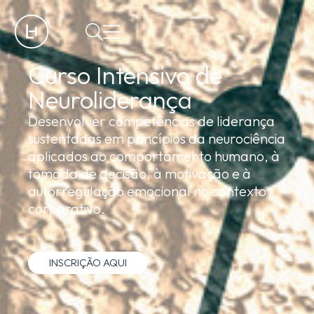
Curso Intensivo de
Neuroliderança
Desenvolver competências de liderança
sustentadas em princípios da neurociência
aplicados ao comportamento humano, à
tomada de decisão, à motivação e à
autorregulação emocional no contexto
corporativo.
INSCRIÇÃO AQUI