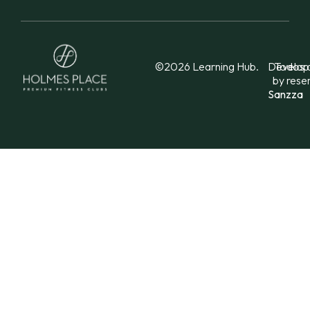
©2026 Learning Hub.
Develop
Todos o
by
rese
Sanzza